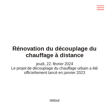
Directement au contenu
Menu
Fermer
Müve Bienne Seeland SA
Valorisation thermique, respectueuse de l’enviro
FR
DE
Page d’accueil
Valorisation
Solutions d’élimination dans le Seeland
Vignettes et sacs taxés
Rénovation du découplage du
Comment fonctionne une IVD ?
chauffage à distance
Dépôt
jeudi, 22. février 2024
Le projet de découplage du chauffage urbain a été
officiellement lancé en janvier 2023
Tarifs
À propos de la Müve
Contact
retour
Organisation
Liens vers les organisations partenaires