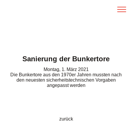
Direkt zum Inhalt
Menü
Zurück z
Müve Biel-Seeland AG
Thermische und umweltgerechte Verwertung von S
FR
DE
Startseite
Verwertung
Entsorgungsweg Seeland
Gebührensäcke und -vignetten
Sanierung der Bunkertore
Wie funktioniert eine KVA?
Montag, 1. März 2021
Anlieferung
Die Bunkertore aus den 1970er Jahren mussten nach
den neuesten sicherheitstechnischen Vorgaben
angepasst werden
Tarife
Über Müve
Kontakt
zurück
Organisation
Links zu Partnerorganisationen